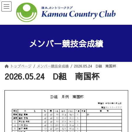
コ
ナ
ン
ビ
テ
ゲ
ン
ー
ツ
シ
へ
ョ
ス
ン
メンバー競技会成績
キ
に
ッ
移
プ
動
トップページ
メンバー競技会成績
2026.05.24 D組 南国杯
2026.05.24 D組 南国杯