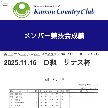
コ
ナ
ン
ビ
テ
ゲ
ン
ー
ツ
シ
へ
ョ
ス
ン
メンバー競技会成績
キ
に
ッ
移
プ
動
トップページ
メンバー競技会成績
2025.11.16 Ｄ組 サナス杯
2025.11.16 Ｄ組 サナス杯