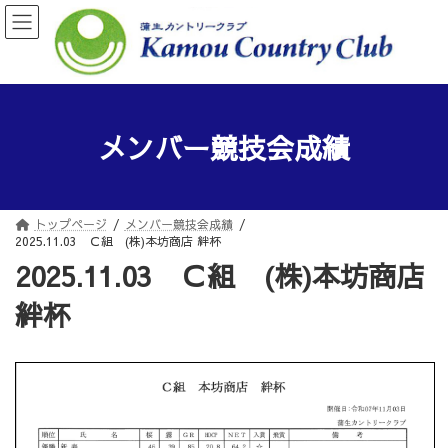
コ
ナ
ン
ビ
テ
ゲ
ン
ー
ツ
シ
へ
ョ
ス
ン
メンバー競技会成績
キ
に
ッ
移
プ
動
トップページ
メンバー競技会成績
2025.11.03 Ｃ組 (株)本坊商店 絆杯
2025.11.03 Ｃ組 (株)本坊商店
絆杯