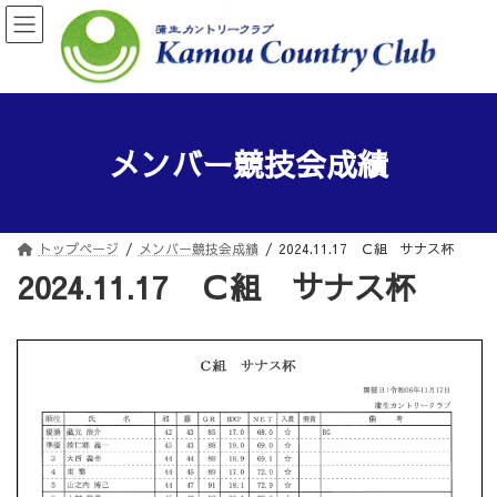
コ
ナ
ン
ビ
テ
ゲ
ン
ー
ツ
シ
へ
ョ
ス
ン
メンバー競技会成績
キ
に
ッ
移
プ
動
トップページ
メンバー競技会成績
2024.11.17 Ｃ組 サナス杯
2024.11.17 Ｃ組 サナス杯