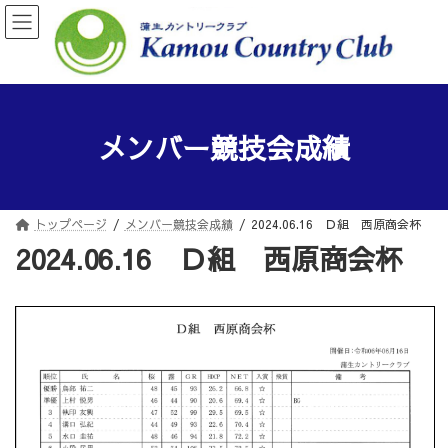
コ
ナ
ン
ビ
テ
ゲ
ン
ー
ツ
シ
へ
ョ
ス
ン
メンバー競技会成績
キ
に
ッ
移
プ
動
トップページ
メンバー競技会成績
2024.06.16 Ｄ組 西原商会杯
2024.06.16 Ｄ組 西原商会杯