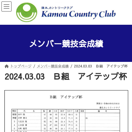
コ
ナ
ン
ビ
テ
ゲ
ン
ー
ツ
シ
へ
ョ
ス
ン
メンバー競技会成績
キ
に
ッ
移
プ
動
トップページ
メンバー競技会成績
2024.03.03 Ｂ組 アイテップ杯
2024.03.03 Ｂ組 アイテップ杯