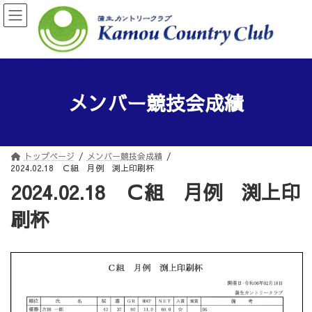
コ
ナ
ン
ビ
テ
ゲ
ン
ー
ツ
シ
へ
ョ
ス
ン
メンバー競技会成績
キ
に
ッ
移
プ
動
トップページ
メンバー競技会成績
2024.02.18 Ｃ組 月例 渕上印刷杯
2024.02.18 Ｃ組 月例 渕上印
刷杯