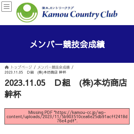
コ
ナ
ン
ビ
テ
ゲ
ン
ー
ツ
シ
へ
ョ
ス
ン
メンバー競技会成績
キ
に
ッ
移
プ
動
トップページ
メンバー競技会成績
2023.11.05 Ｄ組 (株)本坊商店 絆杯
2023.11.05 Ｄ組 (株)本坊商店
絆杯
Missing PDF "https://kamou-cc.jp/wp-
content/uploads/2023/11/5b903510cea6e25db91acff2418d
76e4.pdf".