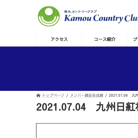
コ
ナ
ン
ビ
テ
ゲ
ン
ー
ツ
シ
へ
ョ
アクセス
コース紹介
プ
ス
ン
キ
に
ッ
移
プ
動
トップページ
メンバー競技会成績
2021.07.04 
2021.07.04 九州日