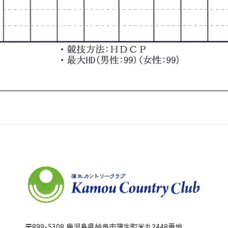
〒899-5308 鹿児島県姶良市蒲生町米丸2448番地